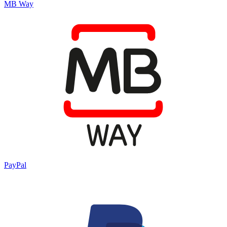
MB Way
PayPal