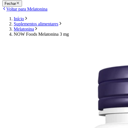
Fechar
Voltar para Melatonina
Início
Suplementos alimentares
Melatonina
NOW Foods Melatonina 3 mg