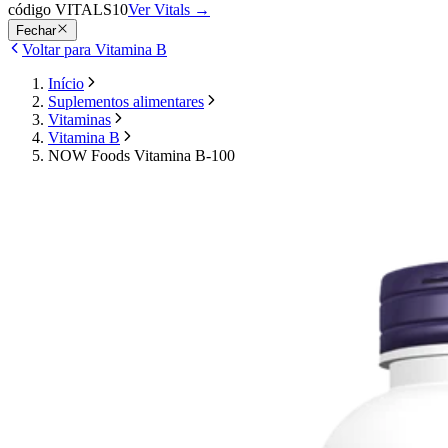
código VITALS10
Ver Vitals
→
Fechar
Voltar para Vitamina B
Início
Suplementos alimentares
Vitaminas
Vitamina B
NOW Foods Vitamina B-100