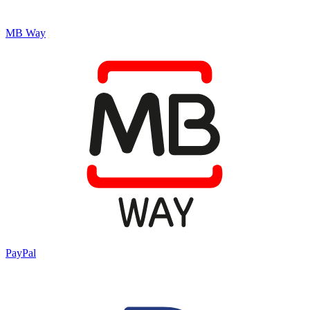
MB Way
PayPal