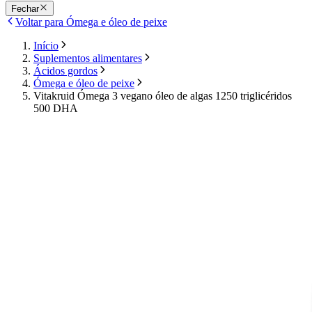
Fechar
Voltar para Ómega e óleo de peixe
Início
Suplementos alimentares
Ácidos gordos
Ómega e óleo de peixe
Vitakruid Ómega 3 vegano óleo de algas 1250 triglicéridos
500 DHA