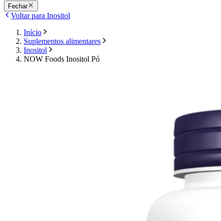
Fechar
Voltar para Inositol
Início
Suplementos alimentares
Inositol
NOW Foods Inositol Pó