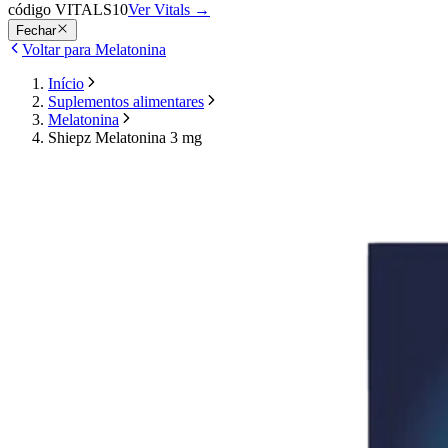
código VITALS10
Ver Vitals
→
Fechar
Voltar para Melatonina
Início
Suplementos alimentares
Melatonina
Shiepz Melatonina 3 mg