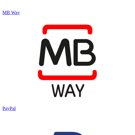
MB Way
PayPal